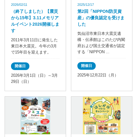
2026/02/11
2025/12/17
（終了しました）【震災
第2回「NIPPON防災資
から15年】3.11メモリア
産」の優良認定を受けま
ルイベント2026開催しま
した
す
気仙沼市東日本大震災遺
構・伝承館はこのたび内閣
2011年3月11日に発生した
府および国土交通省が認定
東日本大震災。今年の3月
する「NIPPON ...
で15年目を迎えます。
開催日
開催日
2025年12月22日（月）
2026年3月1日（日）～3月
29日（日）