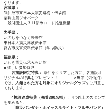
なります。
宮城県：
気仙沼市東日本大震災遺構・伝承館
栗駒山麓ジオパーク
一般財団法人 3.11伝承ロード推進機構
岩手県：
いのちをつなぐ未来館
東日本大震災津波伝承館
宮古市災害資料伝承館（学ぶ防災）
福島県：
いわき震災伝承みらい館
■ 嬉しい参加特典
各施設限定特典：
条件をクリアした方に、各施設オ
リジナルの特典をプレゼント！ ※当館（気仙沼）
では、
入館された方を対象にオリジナルグッズ
をご用意し
ております。
4
施設達成特典（先着
300
名様）：
4つ以上のスタンプ
を集めると、
「防災バンダナ・ホイッスルライト・マルチバンド」