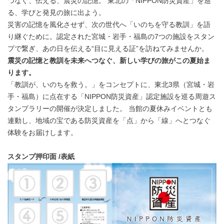
つなぐ、伝える、震災の記憶。 東北の「NIPPON防災資産」を巡
る、学びと発見の旅に出よう。
災害の記憶を風化させず、次の世代へ「いのちを守る教訓」を語
り継ぐために。認定された宮城・岩手・福島の7つの施設をスタン
プで繋ぎ、あの日を伝える“目に見える証”を訪ねてみませんか。
震災の記憶と教訓を未来へつなぐ、新しい学びの旅がこの夏始ま
ります。
「教訓が、いのちを救う。」をコンセプトに、東北3県（宮城・岩
手・福島）に点在する「NIPPON防災資産」認定施設を巡る周遊ス
タンプラリーの開催が決定しました。 当館の夏休みイベントとも
連動し、地域の宝である防災資産を「点」から「線」へとつなぐ
体験をお届けします。
スタンプ押印面 /表紙