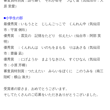
審査員特別賞：語り継ぐ それが命を つなぐ道（気仙沼市：大
原 里愛）
■小学生の部
最優秀賞：いもうとと じしんごっこで くんれん中（気仙沼
市：守屋 俐玖）
優秀賞 ：震災の 記憶をたどり 伝えたい（仙台市：阿部 英
明）
優秀賞 ：くんれんは いのちをまもる りはあさる（気仙沼
市：齋藤 凪）
優秀賞 ：にげようか まようなきけん すぐひなん（気仙沼
市：小濱 芹椰）
審査員特別賞：つたえたい みらいをぼくに このうみを（南三
陸町：横山 湊大）
受賞者の皆さま、おめでとうございます。
そしてたくさんのご応募をいただきありがとうございました。