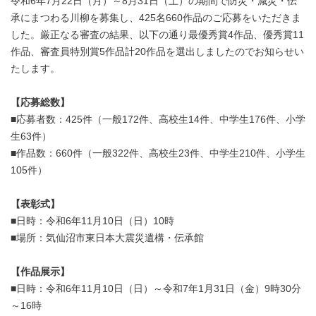
令和6年7月22日（月）～8月31日（土）の期間で防災・減災・伝
承にまつわる川柳を募集し、425名660作品のご応募をいただきま
した。厳正なる審査の結果、以下の通り最優秀賞4作品、優秀賞11
作品、審査員特別賞5作品計20作品を選出しましたのでお知らせい
たします。
【応募総数】
■応募者数：425件（一般172件、高校生14件、中学生176件、小学
生63件）
■作品数：660件（一般322件、高校生23件、中学生210件、小学生
105件）
【表彰式】
■日時：令和6年11月10日（日）10時
■場所：気仙沼市東日本大震災遺構・伝承館
【作品展示】
■日時：令和6年11月10日（日）～令和7年1月31日（金）9時30分
～16時