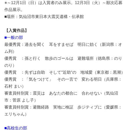
※～12月1日（日）は入賞者のみ展示。12月3日（火）～順次応募
作品展示。
■場所：気仙沼市東日本大震災遺構・伝承館
【入賞作品】
■一般の部
最優秀賞：過去を聞く 耳をすませば 明日に効く（新潟県：オ
ム列）
優秀賞 ：孫と行く 散歩のゴールは 避難場所（徳島県：のり
のり）
優秀賞 ：先ずは自助 そして"近助"の 地域愛（東京都：黒潮）
優秀賞 ：「気をつけて」 その一言で 変わる明日（兵庫県：
石村 まい）
審査員特別賞：震災は あなたの都合に 合わせない（気仙沼
市：菅原 よし子）
審査員特別賞：避難経路 実地に検証 歩ジティブに（愛媛県：
エリちゃん）
■高校生の部