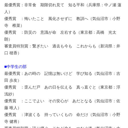
最優秀賞：非常食 期限切れ見て 知る平和（兵庫県：中ノ瀬 蓮
人）
優秀賞 ：悔いたこと 風化させずに 教訓へ（気仙沼市：小野
寺 椎菜）
優秀賞 ：防災の 意識が命 左右する（東京都：高橋 光太
朗）
審査員特別賞：繋ぎたい 過去も今も これからも（新潟県：井
口 穂香）
■中学生の部
最優秀賞：あの時の 記憶は無いけど 学び知る（気仙沼市：吉
田 歩友）
優秀賞 ：歪んだ戸 あの日を伝える 真っ直ぐと（東京都：浮
浅紗）
優秀賞 ：ここでよい その安心が あだとなる（気仙沼市：佐
藤 唯人）
優秀賞 ：津波くる 持っていくもの 命だけ（気仙沼市：小野
寺 健将）